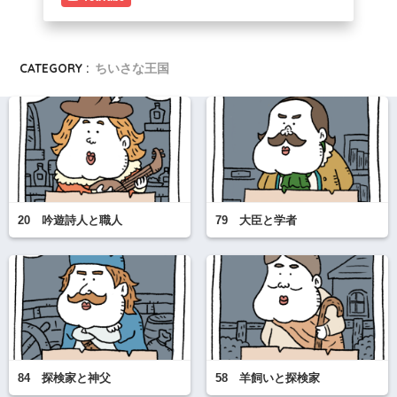
CATEGORY :
ちいさな王国
20 吟遊詩人と職人
79 大臣と学者
84 探検家と神父
58 羊飼いと探検家