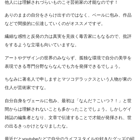
他人には理解されづらいものこそ芸術家の才能なのです！
ありのままの自分をさらけ出すのではなく、ベールに包み、作品
などで間接的に伝達していくのがオススメですぞ。
繊細な感性と反発の力は真実を見抜く毒舌家にもなるので、批評
をするような立場も向いていますな。
アートやデザインの世界のみならず、孤独な環境で自分の美学を
表現できる専門分野ならなんでも力を発揮できるでしょう。
ちなみに著名人で申しますとマツコデラックスという人物が東の
住人が芸術家ですな。
自分自身をヴェールに包み、最初は「なんだ？こいつ？！」と世
間からは理解されないことも多かったことでしょう。しかしゲイ
雑誌の編集者となり、文章で伝達することで才能が発揮され、世
の出るきっかけとなりましたな。
最近だとyoutubeなどで自分のライフスタイルや好きなグッズの紹