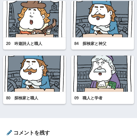
20 吟遊詩人と職人
84 探検家と神父
80 探検家と職人
09 職人と学者
コメントを残す