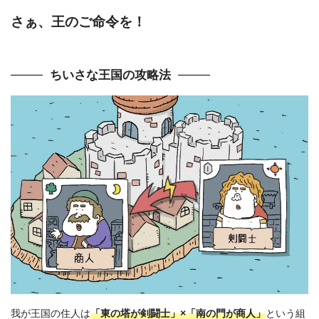
さぁ、王のご命令を！
ちいさな王国の攻略法
我が王国の住人は
「東の塔が剣闘士」×「南の門が商人」
という組