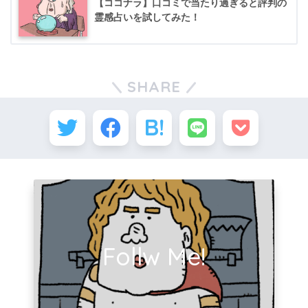
【ココナラ】口コミで当たり過ぎると評判の
霊感占いを試してみた！
SHARE
Follw Me!