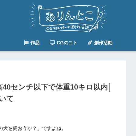
作品
CGのコト
創作活動
40センチ以下で体重10キロ以内│
いて
の犬を飼おうか？」ですよね。