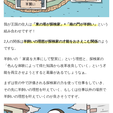
我が王国の住人は
「東の塔が探検家」×「南の門が羊飼い」
という
組み合わせですぞ！
2人の関係は
羊飼いの理想が探検家の才能をおさえこむ関係
のよう
ですな。
羊飼いの「 家庭を大事にして堅実に」という理想と、探検家の
「色んな体験によって得た知識から改革改良していく」という才
能を両立させようとすると葛藤があるでしょうなぁ。
まずは世の中で評価される探検家の力を使って仕事をしていき、
その先に羊飼いの理想を叶えていく、もしくは仕事以外の場所で
羊飼いの理想を叶えていくのが良さそうですぞ。