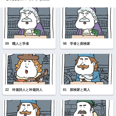
09 職人と学者
98 学者と探検家
22 吟遊詩人と吟遊詩人
81 探検家と商人